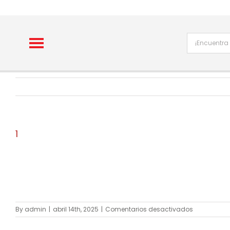
Skip
to
content
1
en
By
admin
|
abril 14th, 2025
|
Comentarios desactivados
1