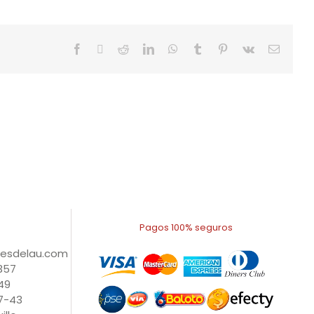
Facebook
X
Reddit
LinkedIn
WhatsApp
Tumblr
Pinterest
Vk
Email
Pagos 100% seguros
nesdelau.com
1357
49
27-43