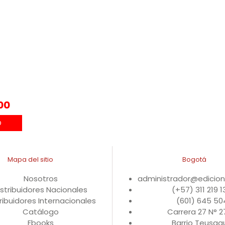
00
Mapa del sitio
Bogotá
Nosotros
administrador@edicio
istribuidores Nacionales
(+57) 311 219 
ribuidores Internacionales
(601) 645 50
Catálogo
Carrera 27 N° 
Ebooks
Barrio Teusaqu