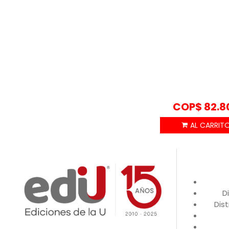
COP$
82.8
D
Dist