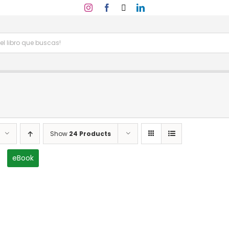
Show
24 Products
eBook