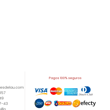
Pagos 100% seguros
nesdelau.com
1357
49
27-43
illo