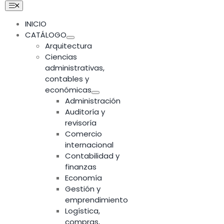
Skip
Toggle
Navigation
to
INICIO
content
CATÁLOGO
Arquitectura
Ciencias
administrativas,
contables y
económicas
Administración
Auditoría y
revisoría
Comercio
internacional
Contabilidad y
finanzas
Economía
Gestión y
emprendimiento
Logística,
compras,