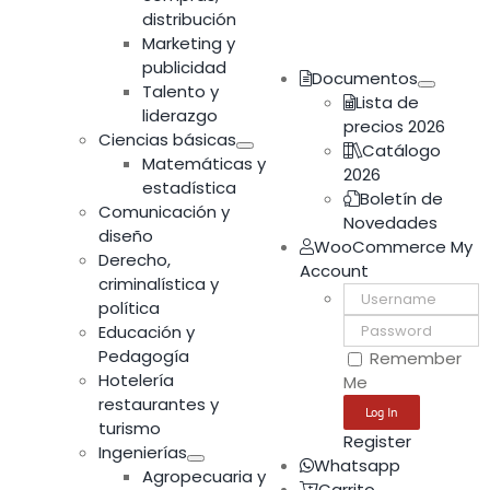
distribución
Marketing y
publicidad
Documentos
Talento y
Lista de
liderazgo
precios 2026
Ciencias básicas
Catálogo
Matemáticas y
2026
estadística
Boletín de
Comunicación y
Novedades
diseño
WooCommerce My
Derecho,
Account
criminalística y
Username:
política
Password:
Educación y
Pedagogía
Remember
Hotelería
Me
restaurantes y
turismo
Register
Ingenierías
Whatsapp
Agropecuaria y
Carrito