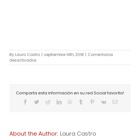
By
Laura Castro
|
septiembre 14th, 2018
|
Comentarios
en
desactivados
post-
generalidades-
06
Comparta esta información en su red Social favorita!
Facebook
X
Reddit
LinkedIn
WhatsApp
Tumblr
Pinterest
Vk
Email
About the Author:
Laura Castro