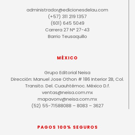
administrador@edicionesdelau.com
(+57) 311 219 1357
(601) 645 5049
Carrera 27 N° 27-43
Barrio Teusaquillo
MÉXICO
Grupo Editorial Neisa
Dirección: Manuel Jose Othon # 186 Interior 2B, Col.
Transito. Del. Cuauhtémoc. México D.f.
ventas@neisa.com.mx
mapavonv@neisa.com.mx
(52) 55-71588088 – 8083 – 3627
PAGOS 100% SEGUROS