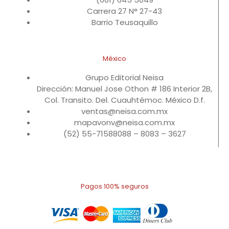
Carrera 27 N° 27-43
Barrio Teusaquillo
México
Grupo Editorial Neisa
Dirección: Manuel Jose Othon # 186 Interior 2B,
Col. Transito. Del. Cuauhtémoc. México D.f.
ventas@neisa.com.mx
mapavonv@neisa.com.mx
(52) 55-71588088 – 8083 – 3627
Pagos 100% seguros