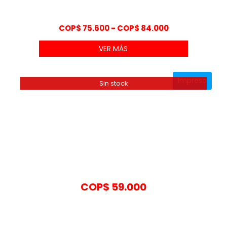
Rango
COP$
75.600
-
COP$
84.000
de
VER MÁS
precios:
desde
COP$ 75.600
Impreso
hasta
Sin stock
COP$ 84.000
COP$
59.000