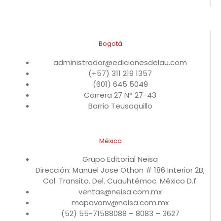
Bogotá
administrador@edicionesdelau.com
(+57) 311 219 1357
(601) 645 5049
Carrera 27 N° 27-43
Barrio Teusaquillo
México
Grupo Editorial Neisa
Dirección: Manuel Jose Othon # 186 Interior 2B,
Col. Transito. Del. Cuauhtémoc. México D.f.
ventas@neisa.com.mx
mapavonv@neisa.com.mx
(52) 55-71588088 – 8083 – 3627