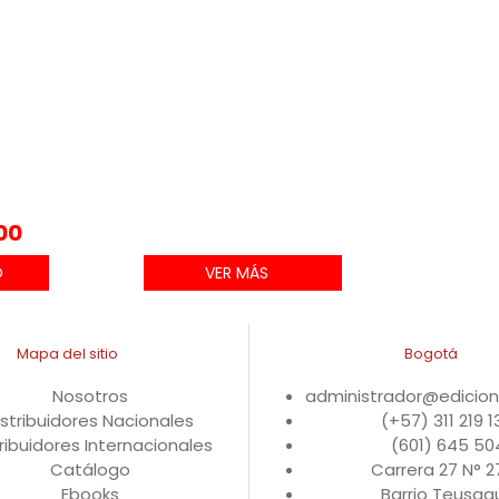
00
VER MÁS
Mapa del sitio
Bogotá
Nosotros
administrador@edicio
istribuidores Nacionales
(+57) 311 219 
ribuidores Internacionales
(601) 645 50
Catálogo
Carrera 27 N° 
Ebooks
Barrio Teusaqu