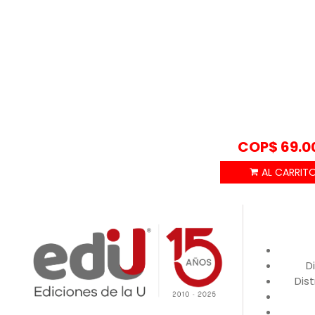
COP$
69.0
D
Dist