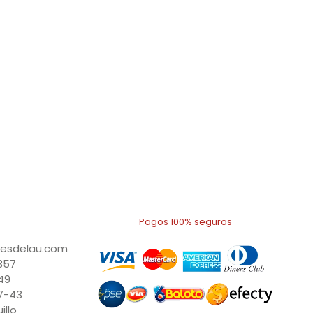
Pagos 100% seguros
nesdelau.com
1357
49
27-43
illo