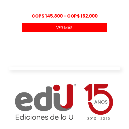
Rango
COP$
145.800
-
COP$
162.000
de
VER MÁS
precios:
desde
COP$ 145.800
hasta
COP$ 162.000