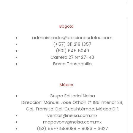
Bogotá
administrador@edicionesdelau.com
(+57) 311 219 1357
(601) 645 5049
Carrera 27 N° 27-43
Barrio Teusaquillo
México
Grupo Editorial Neisa
Dirección: Manuel Jose Othon # 186 Interior 2B,
Col. Transito. Del. Cuauhtémoc. México D.f.
ventas@neisa.com.mx
mapavonv@neisa.com.mx
(52) 55-71588088 – 8083 – 3627