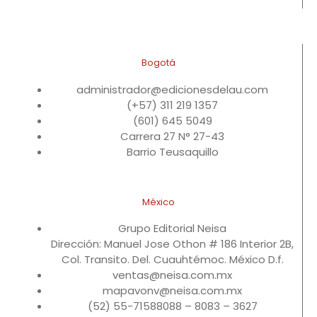
Bogotá
administrador@edicionesdelau.com
(+57) 311 219 1357
(601) 645 5049
Carrera 27 N° 27-43
Barrio Teusaquillo
México
Grupo Editorial Neisa
Dirección: Manuel Jose Othon # 186 Interior 2B,
Col. Transito. Del. Cuauhtémoc. México D.f.
ventas@neisa.com.mx
mapavonv@neisa.com.mx
(52) 55-71588088 – 8083 – 3627