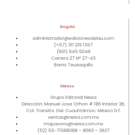
Bogotá
administrador@edicionesdelau.com
(+57) 311 219 1357
(601) 645 5049
Carrera 27 N° 27-43
Barrio Teusaquillo
México
Grupo Editorial Neisa
Dirección: Manuel Jose Othon # 186 Interior 2B,
Col. Transito. Del. Cuauhtémoc. México D.f.
ventas@neisa.com.mx
mapavonv@neisa.com.mx
(52) 55-71588088 – 8083 – 3627