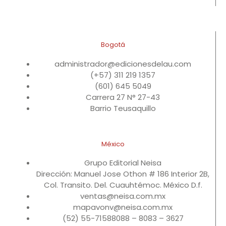
Bogotá
administrador@edicionesdelau.com
(+57) 311 219 1357
(601) 645 5049
Carrera 27 N° 27-43
Barrio Teusaquillo
México
Grupo Editorial Neisa
Dirección: Manuel Jose Othon # 186 Interior 2B,
Col. Transito. Del. Cuauhtémoc. México D.f.
ventas@neisa.com.mx
mapavonv@neisa.com.mx
(52) 55-71588088 – 8083 – 3627