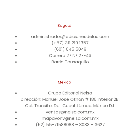
Bogotá
administrador@edicionesdelau.com
(+57) 311 219 1357
(601) 645 5049
Carrera 27 N° 27-43
Barrio Teusaquillo
México
Grupo Editorial Neisa
Dirección: Manuel Jose Othon # 186 Interior 2B,
Col. Transito. Del. Cuauhtémoc. México D.f.
ventas@neisa.com.mx
mapavonv@neisa.com.mx
(52) 55-71588088 – 8083 – 3627