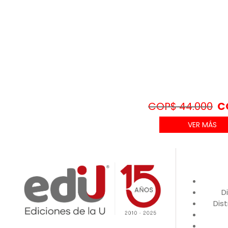
COP$
44.000
C
VER MÁS
D
Dist