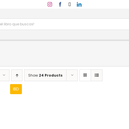
Show
24 Products
IBD