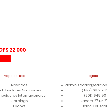
OP$
22.000
Mapa del sitio
Bogotá
Nosotros
administrador@edicio
istribuidores Nacionales
(+57) 311 219 
ribuidores Internacionales
(601) 645 50
Catálogo
Carrera 27 N° 
Ebooks
Barrio Teusaqu