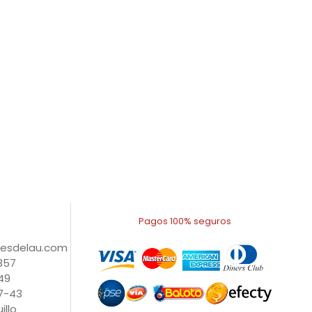
Pagos 100% seguros
nesdelau.com
1357
49
27-43
illo