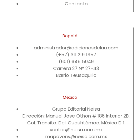
Contacto
Bogotá
administrador@edicionesdelau.com
(+57) 311 219 1357
(601) 645 5049
Carrera 27 N° 27-43
Barrio Teusaquillo
México
Grupo Editorial Neisa
Dirección: Manuel Jose Othon # 186 Interior 2B,
Col. Transito. Del. Cuauhtémoc. México D.f.
ventas@neisa.com.mx
mapavonv@neisa.com.mx