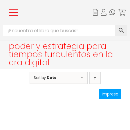
Skip
to
content
Toggle
INICIO
Navigation
CATÁLOGO
poder y estrategia para
tiempos turbulentos en la
EBOOKS
era digital
PROMOCIONES
Sort by
Date
BIBLIOTECA DIGITAL
Impreso
COMPLEMENTOS WEB