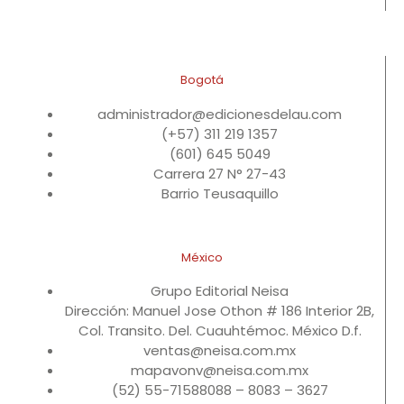
Bogotá
administrador@edicionesdelau.com
(+57) 311 219 1357
(601) 645 5049
Carrera 27 N° 27-43
Barrio Teusaquillo
México
Grupo Editorial Neisa
Dirección: Manuel Jose Othon # 186 Interior 2B,
Col. Transito. Del. Cuauhtémoc. México D.f.
ventas@neisa.com.mx
mapavonv@neisa.com.mx
(52) 55-71588088 – 8083 – 3627