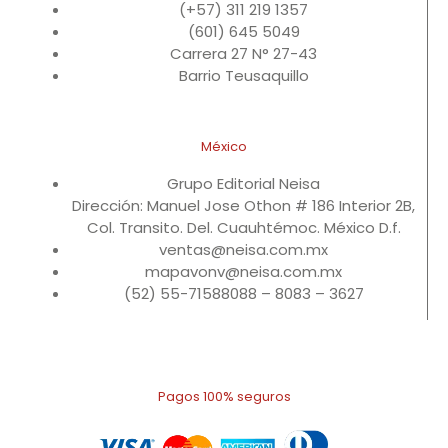
(+57) 311 219 1357
(601) 645 5049
Carrera 27 N° 27-43
Barrio Teusaquillo
México
Grupo Editorial Neisa
Dirección: Manuel Jose Othon # 186 Interior 2B,
Col. Transito. Del. Cuauhtémoc. México D.f.
ventas@neisa.com.mx
mapavonv@neisa.com.mx
(52) 55-71588088 – 8083 – 3627
Pagos 100% seguros