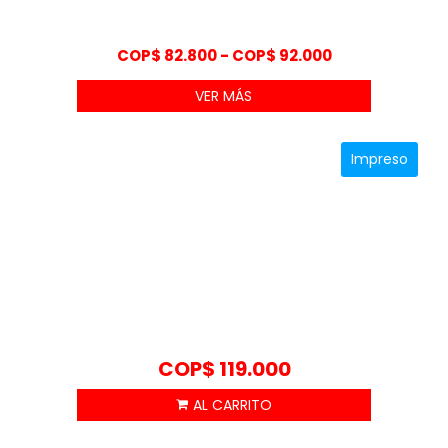
Rango
COP$
82.800
-
COP$
92.000
de
VER MÁS
precios:
desde
COP$ 82.800
Impreso
hasta
COP$ 92.000
COP$
119.000