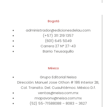
Bogotá
administrador@edicionesdelau.com
(+57) 311 219 1357
(601) 645 5049
Carrera 27 N° 27-43
Barrio Teusaquillo
México
Grupo Editorial Neisa
Dirección: Manuel Jose Othon # 186 Interior 2B,
Col. Transito. Del. Cuauhtémoc. México D.f.
ventas@neisa.com.mx
mapavonv@neisa.com.mx
(52) 55-71588088 – 8083 – 3627