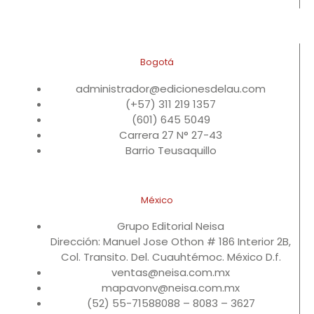
Bogotá
administrador@edicionesdelau.com
(+57) 311 219 1357
(601) 645 5049
Carrera 27 N° 27-43
Barrio Teusaquillo
México
Grupo Editorial Neisa
Dirección: Manuel Jose Othon # 186 Interior 2B,
Col. Transito. Del. Cuauhtémoc. México D.f.
ventas@neisa.com.mx
mapavonv@neisa.com.mx
(52) 55-71588088 – 8083 – 3627