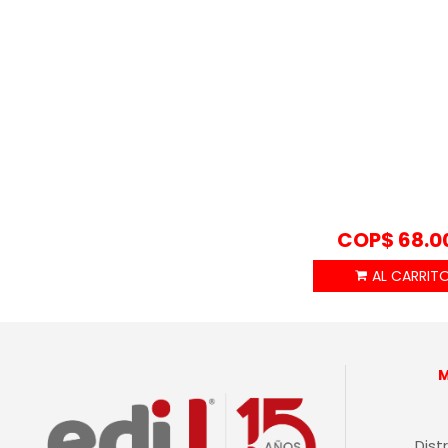
COP$
68.0
Dist