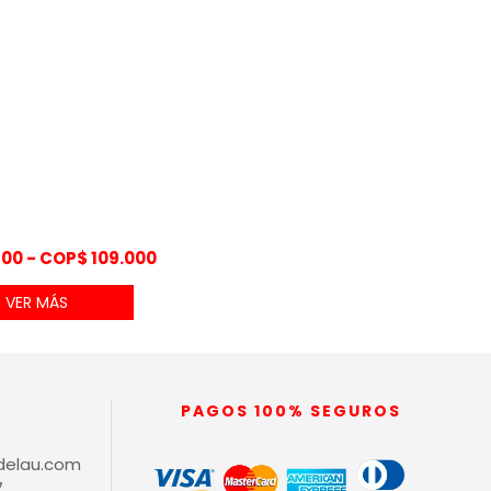
Rango
100
-
COP$
109.000
de
VER MÁS
precios:
desde
COP$ 98.100
hasta
COP$ 109.000
PAGOS 100% SEGUROS
delau.com
7