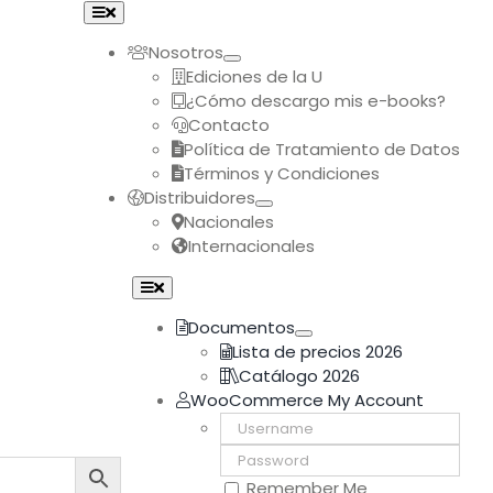
Toggle
Navigation
Nosotros
Ediciones de la U
¿Cómo descargo mis e-books?
Contacto
Política de Tratamiento de Datos
Términos y Condiciones
Distribuidores
Nacionales
Internacionales
Toggle
Navigation
Documentos
Lista de precios 2026
Catálogo 2026
WooCommerce My Account
Username:
Password:
Remember Me