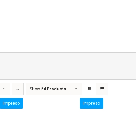
Show
24 Products
Impreso
Impreso