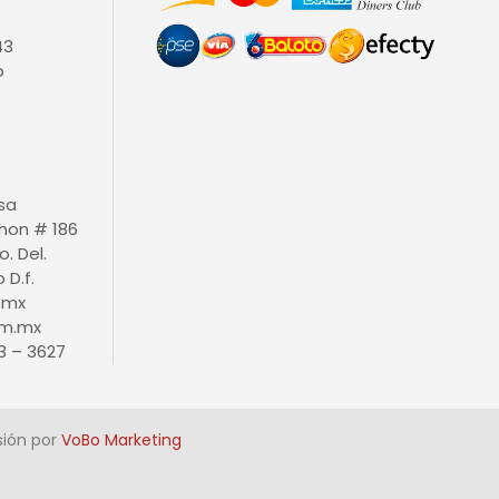
43
o
isa
thon # 186
o. Del.
D.f.
.mx
m.mx
3 – 3627
sión por
VoBo Marketing