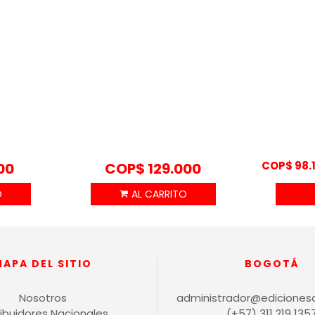
COP$
98.
00
COP$
129.000
MAPA DEL SITIO
BOGOTÁ
Nosotros
administrador@ediciones
ribuidores Nacionales
(+57) 311 219 135