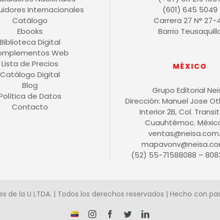
buidores Internacionales
(601) 645 5049
Catálogo
Carrera 27 N° 27-
Ebooks
Barrio Teusaquill
Biblioteca Digital
omplementos Web
Lista de Precios
MÉXICO
Catálogo Digital
Blog
Grupo Editorial Ne
Política de Datos
Dirección: Manuel Jose O
Contacto
Interior 2B, Col. Transit
Cuauhtémoc. México 
ventas@neisa.com
mapavonv@neisa.co
(52) 55-71588088 – 808
es de la U LTDA. | Todos los derechos reservados | Hecho con pa
¡Somos
Instagram
Facebook
X
LinkedIn