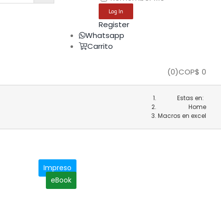
Register
Whatsapp
Carrito
(
0
)
COP$
0
Estas en:
Home
Macros en excel
Impreso
eBook