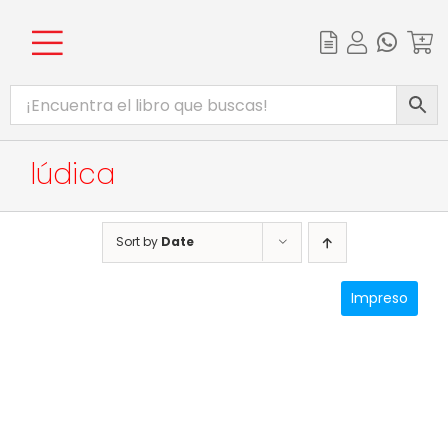
Skip
to
content
Toggle
INICIO
Navigation
CATÁLOGO
lúdica
EBOOKS
PROMOCIONES
Sort by
Date
BIBLIOTECA DIGITAL
Impreso
COMPLEMENTOS WEB