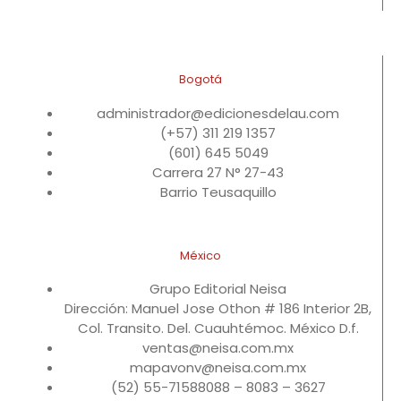
Bogotá
administrador@edicionesdelau.com
(+57) 311 219 1357
(601) 645 5049
Carrera 27 N° 27-43
Barrio Teusaquillo
México
Grupo Editorial Neisa
Dirección: Manuel Jose Othon # 186 Interior 2B,
Col. Transito. Del. Cuauhtémoc. México D.f.
ventas@neisa.com.mx
mapavonv@neisa.com.mx
(52) 55-71588088 – 8083 – 3627