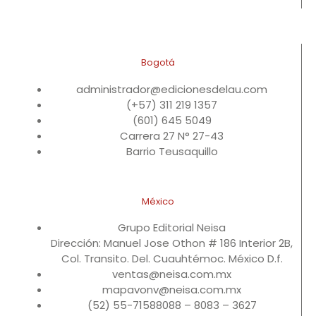
Bogotá
administrador@edicionesdelau.com
(+57) 311 219 1357
(601) 645 5049
Carrera 27 N° 27-43
Barrio Teusaquillo
México
Grupo Editorial Neisa
Dirección: Manuel Jose Othon # 186 Interior 2B,
Col. Transito. Del. Cuauhtémoc. México D.f.
ventas@neisa.com.mx
mapavonv@neisa.com.mx
(52) 55-71588088 – 8083 – 3627