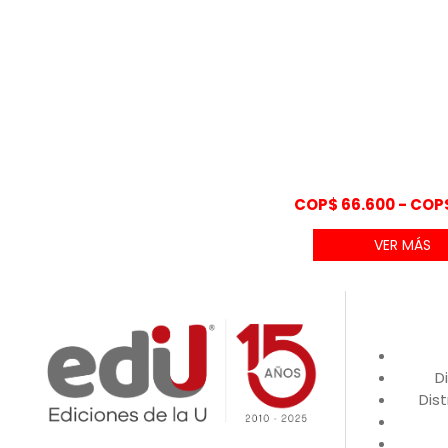
COP$
66.600
-
COP
VER MÁS
D
Dist