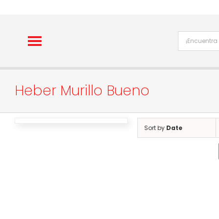
Skip
to
content
Heber Murillo Bueno
Sort by
Date