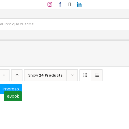
Show
24 Products
Impreso
eBook