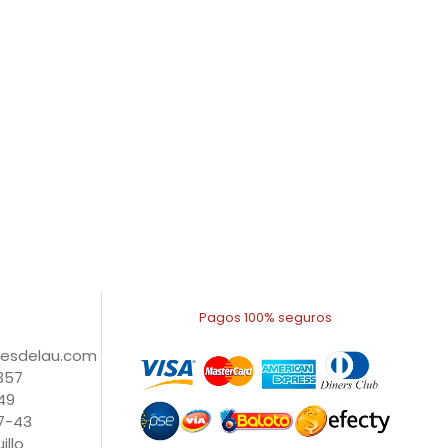
Pagos 100% seguros
nesdelau.com
1357
49
27-43
illo