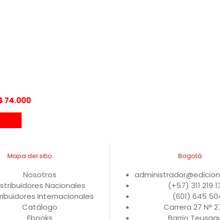
Rango
$
74.000
de
precios:
desde
COP$ 66.600
hasta
Mapa del sitio
Bogotá
COP$ 74.000
Nosotros
administrador@edicio
istribuidores Nacionales
(+57) 311 219 
ribuidores Internacionales
(601) 645 50
Catálogo
Carrera 27 N° 
Ebooks
Barrio Teusaqu