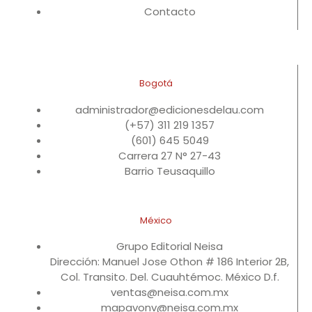
Contacto
Bogotá
administrador@edicionesdelau.com
(+57) 311 219 1357
(601) 645 5049
Carrera 27 N° 27-43
Barrio Teusaquillo
México
Grupo Editorial Neisa
Dirección: Manuel Jose Othon # 186 Interior 2B,
Col. Transito. Del. Cuauhtémoc. México D.f.
ventas@neisa.com.mx
mapavonv@neisa.com.mx