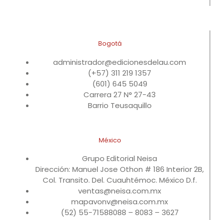
Bogotá
administrador@edicionesdelau.com
(+57) 311 219 1357
(601) 645 5049
Carrera 27 N° 27-43
Barrio Teusaquillo
México
Grupo Editorial Neisa
Dirección: Manuel Jose Othon # 186 Interior 2B,
Col. Transito. Del. Cuauhtémoc. México D.f.
ventas@neisa.com.mx
mapavonv@neisa.com.mx
(52) 55-71588088 – 8083 – 3627