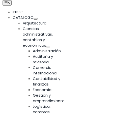
Skip
Toggle
Navigation
to
INICIO
content
CATÁLOGO
Arquitectura
Ciencias
administrativas,
contables y
económicas
Administración
Auditoría y
revisoría
Comercio
internacional
Contabilidad y
finanzas
Economía
Gestión y
emprendimiento
Logística,
compras,