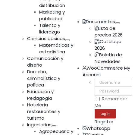
distribución
Marketing y
publicidad
Documentos
Talento y
Lista de
liderazgo
precios 2026
Ciencias básicas
Catálogo
Matemáticas y
2026
estadística
Boletín de
Comunicación y
Novedades
diseño
WooCommerce My
Derecho,
Account
criminalística y
Username:
política
Password:
Educación y
Pedagogía
Remember
Hotelería
Me
restaurantes y
turismo
Register
Ingenierías
Whatsapp
Agropecuaria y
Carrito