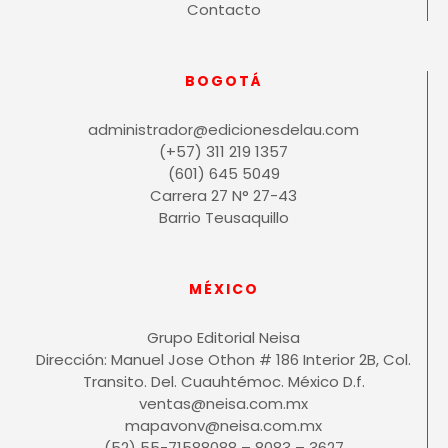
Contacto
BOGOTÁ
administrador@edicionesdelau.com
(+57) 311 219 1357
(601) 645 5049
Carrera 27 N° 27-43
Barrio Teusaquillo
MÉXICO
Grupo Editorial Neisa
Dirección: Manuel Jose Othon # 186 Interior 2B, Col.
Transito. Del. Cuauhtémoc. México D.f.
ventas@neisa.com.mx
mapavonv@neisa.com.mx
(52) 55-71588088 – 8083 – 3627