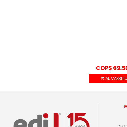
COP$
69.5
Dist