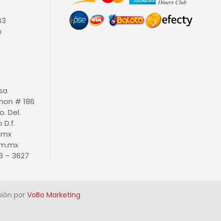
43
o
isa
thon # 186
o. Del.
D.f.
.mx
m.mx
3 – 3627
sión por
VoBo Marketing