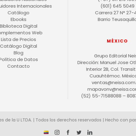
buidores Internacionales
(601) 645 5049
Catálogo
Carrera 27 N° 27-
Ebooks
Barrio Teusaquill
Biblioteca Digital
omplementos Web
Lista de Precios
MÉXICO
Catálogo Digital
Blog
Grupo Editorial Ne
Política de Datos
Dirección: Manuel Jose O
Contacto
Interior 2B, Col. Transit
Cuauhtémoc. México 
ventas@neisa.com
mapavonv@neisa.co
(52) 55-71588088 – 808
es de la U LTDA. | Todos los derechos reservados | Hecho con pa
¡Somos
Instagram
Facebook
X
LinkedIn