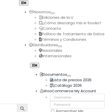
Toggle
Navigation
Nosotros
Ediciones de la U
¿Cómo descargo mis e-books?
Contacto
Política de Tratamiento de Datos
Términos y Condiciones
Distribuidores
Nacionales
Internacionales
Toggle
Navigation
Documentos
Lista de precios 2026
Catálogo 2026
WooCommerce My Account
Username:
Password:
Remember Me