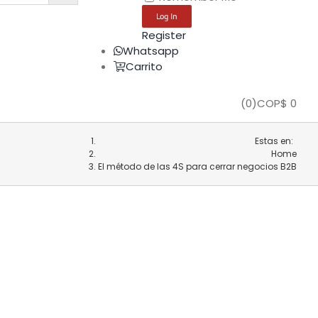
Register
Whatsapp
Carrito
(
0
)
COP$
0
Estas en:
Home
El método de las 4S para cerrar negocios B2B