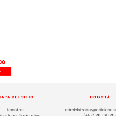
00
MAPA DEL SITIO
BOGOTÁ
Nosotros
administrador@ediciones
ribuidores Nacionales
(+57) 311 219 135