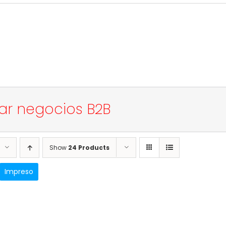
rar negocios B2B
Show
24 Products
Impreso