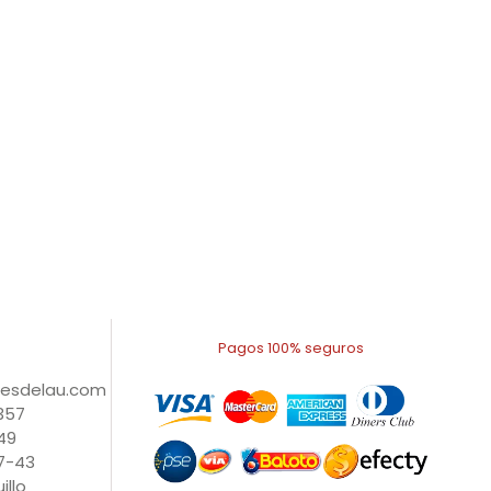
Pagos 100% seguros
nesdelau.com
1357
49
27-43
illo