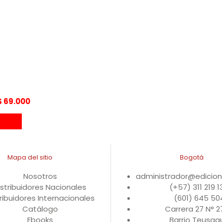
Rango
$
69.000
de
precios:
desde
COP$ 62.100
hasta
Mapa del sitio
Bogotá
COP$ 69.000
Nosotros
administrador@edicio
istribuidores Nacionales
(+57) 311 219 
ribuidores Internacionales
(601) 645 50
Catálogo
Carrera 27 N° 
Ebooks
Barrio Teusaqu