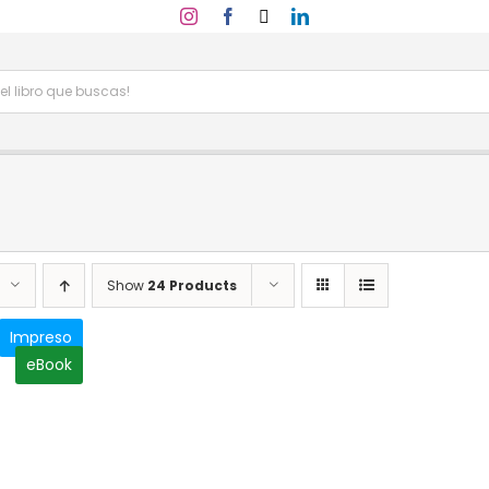
Show
24 Products
Impreso
eBook