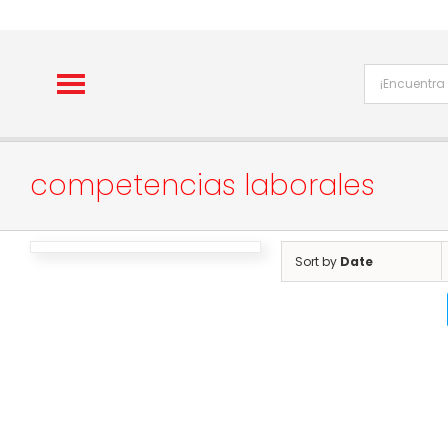
Skip
to
content
competencias laborales
Sort by
Date