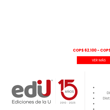
COP$
62.100
-
COP
VER MÁS
D
Dist