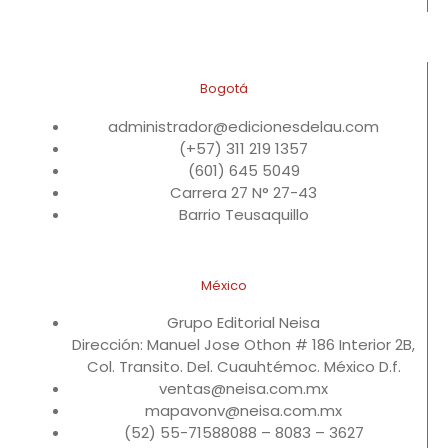
Bogotá
administrador@edicionesdelau.com
(+57) 311 219 1357
(601) 645 5049
Carrera 27 N° 27-43
Barrio Teusaquillo
México
Grupo Editorial Neisa
Dirección: Manuel Jose Othon # 186 Interior 2B,
Col. Transito. Del. Cuauhtémoc. México D.f.
ventas@neisa.com.mx
mapavonv@neisa.com.mx
(52) 55-71588088 – 8083 – 3627