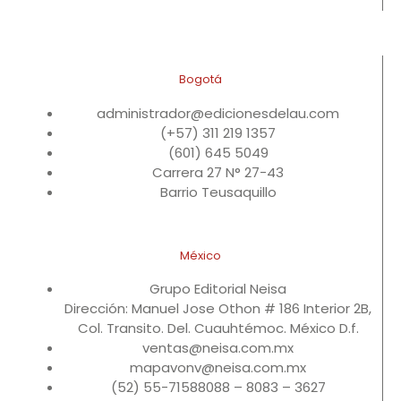
Bogotá
administrador@edicionesdelau.com
(+57) 311 219 1357
(601) 645 5049
Carrera 27 N° 27-43
Barrio Teusaquillo
México
Grupo Editorial Neisa
Dirección: Manuel Jose Othon # 186 Interior 2B,
Col. Transito. Del. Cuauhtémoc. México D.f.
ventas@neisa.com.mx
mapavonv@neisa.com.mx
(52) 55-71588088 – 8083 – 3627