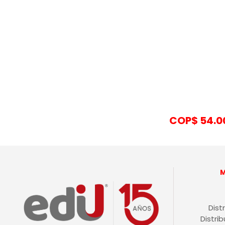
COP$
54.0
Dist
Distri