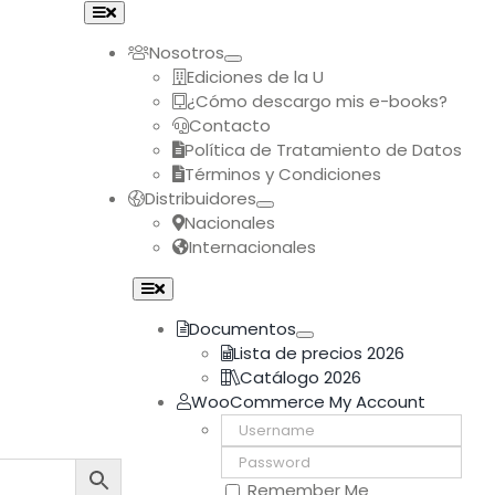
Toggle
Navigation
Nosotros
Ediciones de la U
¿Cómo descargo mis e-books?
Contacto
Política de Tratamiento de Datos
Términos y Condiciones
Distribuidores
Nacionales
Internacionales
Toggle
Navigation
Documentos
Lista de precios 2026
Catálogo 2026
WooCommerce My Account
Username:
Password:
Remember Me