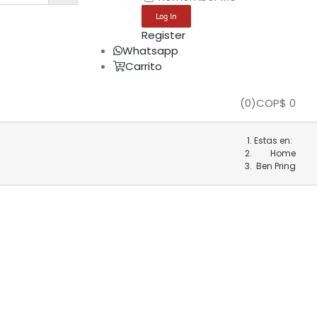
Register
Whatsapp
Carrito
(
0
)
COP$
0
Estas en:
Home
Ben Pring