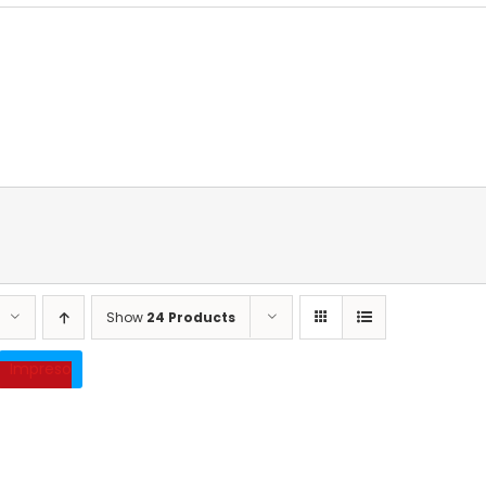
Show
24 Products
Impreso