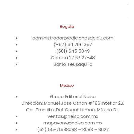
Bogotá
administrador@edicionesdelau.com
(+57) 311 219 1357
(601) 645 5049
Carrera 27 N° 27-43
Barrio Teusaquillo
México
Grupo Editorial Neisa
Dirección: Manuel Jose Othon # 186 Interior 2B,
Col. Transito. Del. Cuauhtémoc. México D.f.
ventas@neisa.com.mx
mapavonv@neisa.com.mx
(52) 55-71588088 – 8083 – 3627