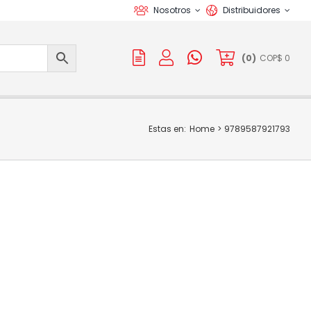
Nosotros
Distribuidores
(
0
)
COP$
0
Estas en:
Home
9789587921793