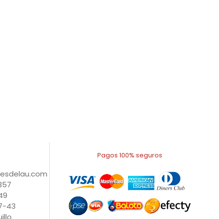
Pagos 100% seguros
nesdelau.com
1357
49
27-43
illo