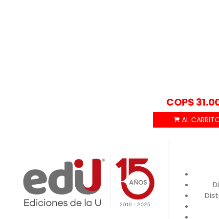
COP$
31.0
D
Dist