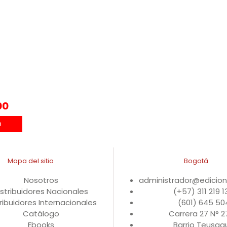
00
Mapa del sitio
Bogotá
Nosotros
administrador@edicio
istribuidores Nacionales
(+57) 311 219 
ribuidores Internacionales
(601) 645 50
Catálogo
Carrera 27 N° 
Ebooks
Barrio Teusaqu