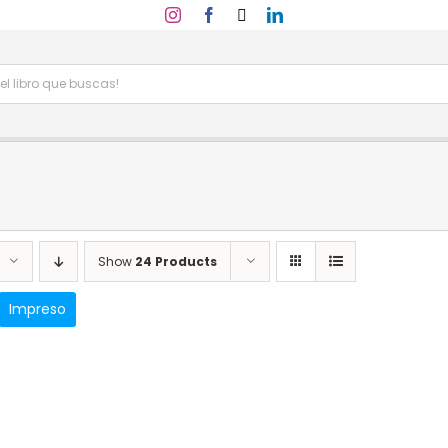
Show
24 Products
Impreso