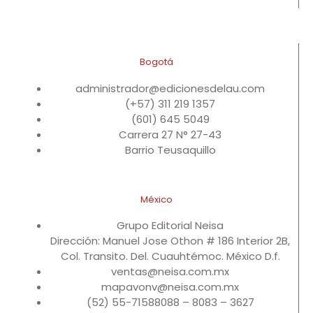
Bogotá
administrador@edicionesdelau.com
(+57) 311 219 1357
(601) 645 5049
Carrera 27 N° 27-43
Barrio Teusaquillo
México
Grupo Editorial Neisa
Dirección: Manuel Jose Othon # 186 Interior 2B,
Col. Transito. Del. Cuauhtémoc. México D.f.
ventas@neisa.com.mx
mapavonv@neisa.com.mx
(52) 55-71588088 – 8083 – 3627