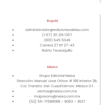
Bogotá
administrador@edicionesdelau.com
(+57) 311 219 1357
(601) 645 5049
Carrera 27 N° 27-43
Barrio Teusaquillo
México
Grupo Editorial Neisa
Dirección: Manuel Jose Othon # 186 Interior 2B,
Col. Transito. Del. Cuauhtémoc. México D.f.
ventas@neisa.com.mx
mapavonv@neisa.com.mx
(52) 55-71588088 – 8083 – 3627