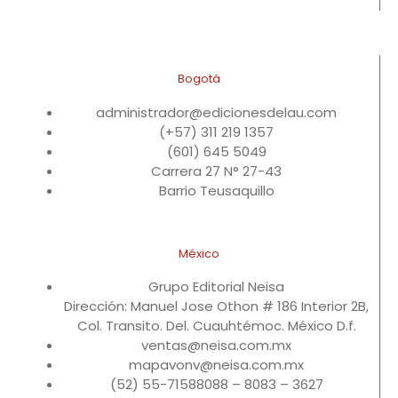
Bogotá
administrador@edicionesdelau.com
(+57) 311 219 1357
(601) 645 5049
Carrera 27 N° 27-43
Barrio Teusaquillo
México
Grupo Editorial Neisa
Dirección: Manuel Jose Othon # 186 Interior 2B,
Col. Transito. Del. Cuauhtémoc. México D.f.
ventas@neisa.com.mx
mapavonv@neisa.com.mx
(52) 55-71588088 – 8083 – 3627