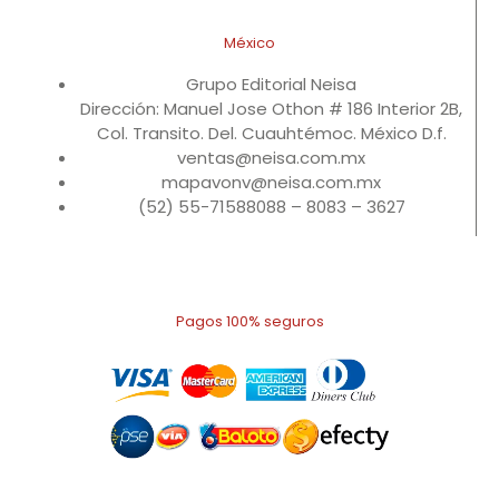
México
Grupo Editorial Neisa
Dirección: Manuel Jose Othon # 186 Interior 2B,
Col. Transito. Del. Cuauhtémoc. México D.f.
ventas@neisa.com.mx
mapavonv@neisa.com.mx
(52) 55-71588088 – 8083 – 3627
Pagos 100% seguros