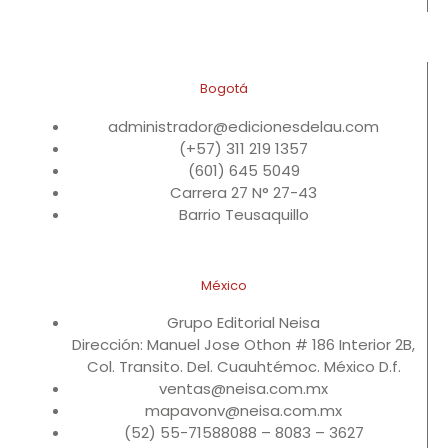
Bogotá
administrador@edicionesdelau.com
(+57) 311 219 1357
(601) 645 5049
Carrera 27 N° 27-43
Barrio Teusaquillo
México
Grupo Editorial Neisa
Dirección: Manuel Jose Othon # 186 Interior 2B,
Col. Transito. Del. Cuauhtémoc. México D.f.
ventas@neisa.com.mx
mapavonv@neisa.com.mx
(52) 55-71588088 – 8083 – 3627