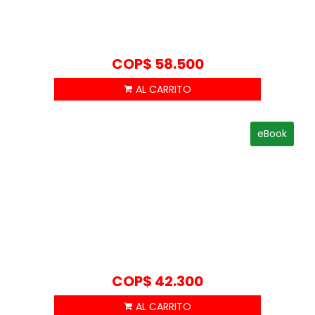
COP$
58.500
eBook
COP$
42.300