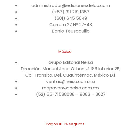
administrador@edicionesdelau.com
(+57) 311 219 1357
(601) 645 5049
Carrera 27 N° 27-43
Barrio Teusaquillo
México
Grupo Editorial Neisa
Dirección: Manuel Jose Othon # 186 Interior 2B,
Col. Transito. Del. Cuauhtémoc. México D.f.
ventas@neisa.com.mx
mapavonv@neisa.com.mx
(52) 55-71588088 – 8083 – 3627
Pagos 100% seguros