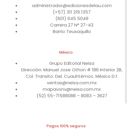
administrador@edicionesdelau.com
(+57) 311 219 1357
(601) 645 5049
Carrera 27 N° 27-43
Barrio Teusaquillo
México
Grupo Editorial Neisa
Dirección: Manuel Jose Othon # 186 Interior 2B,
Col. Transito. Del. Cuauhtémoc. México D.f.
ventas@neisa.com.mx
mapavonv@neisa.com.mx
(52) 55-71588088 – 8083 – 3627
Pagos 100% seguros