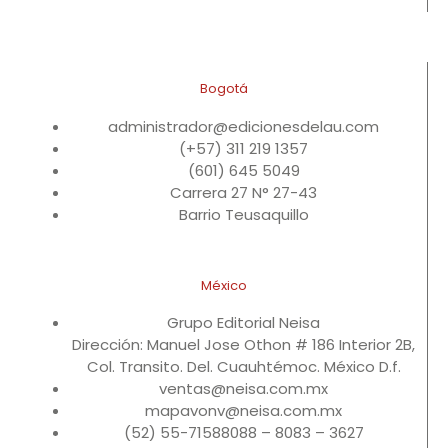
Bogotá
administrador@edicionesdelau.com
(+57) 311 219 1357
(601) 645 5049
Carrera 27 N° 27-43
Barrio Teusaquillo
México
Grupo Editorial Neisa
Dirección: Manuel Jose Othon # 186 Interior 2B,
Col. Transito. Del. Cuauhtémoc. México D.f.
ventas@neisa.com.mx
mapavonv@neisa.com.mx
(52) 55-71588088 – 8083 – 3627