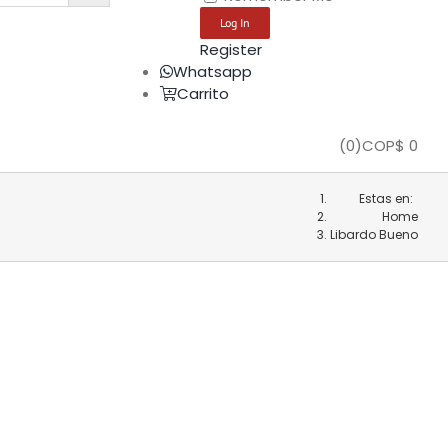
Register
Whatsapp
Carrito
(
0
)
COP$
0
Estas en:
Home
Libardo Bueno