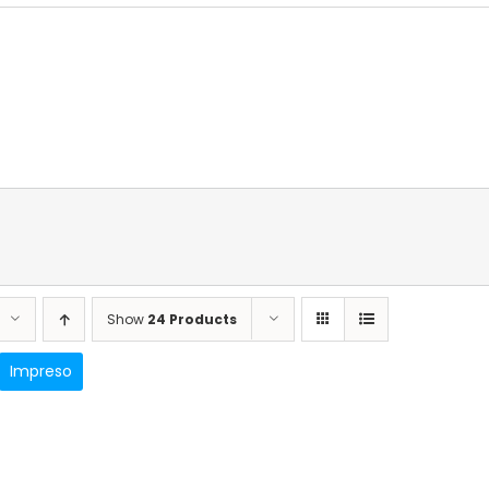
Show
24 Products
Impreso