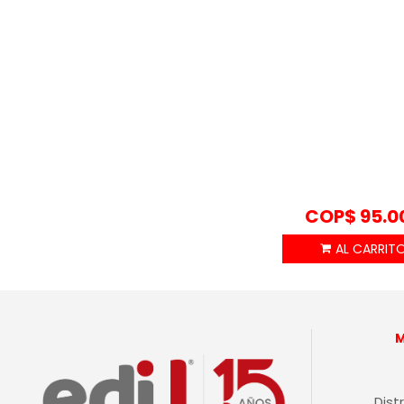
COP$
95.0
Dist