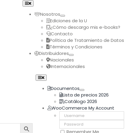
Toggle
Navigation
Nosotros
Ediciones de la U
¿Cómo descargo mis e-books?
Contacto
Política de Tratamiento de Datos
Términos y Condiciones
Distribuidores
Nacionales
Internacionales
Toggle
Navigation
Documentos
Lista de precios 2026
Catálogo 2026
WooCommerce My Account
Username:
Password:
Remember Me