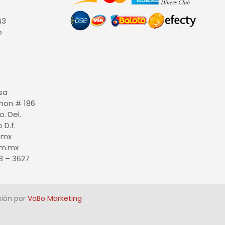
43
o
isa
thon # 186
o. Del.
D.f.
.mx
m.mx
3 – 3627
sión por
VoBo Marketing