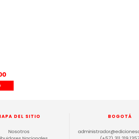
00
MAPA DEL SITIO
BOGOTÁ
Nosotros
administrador@ediciones
ribuidores Nacionales
(+57) 311 219 135