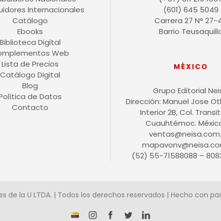
buidores Internacionales
(601) 645 5049
Catálogo
Carrera 27 N° 27-
Ebooks
Barrio Teusaquill
Biblioteca Digital
omplementos Web
Lista de Precios
MÉXICO
Catálogo Digital
Blog
Grupo Editorial Ne
Política de Datos
Dirección: Manuel Jose O
Contacto
Interior 2B, Col. Transit
Cuauhtémoc. México 
ventas@neisa.com
mapavonv@neisa.co
(52) 55-71588088 – 808
es de la U LTDA. | Todos los derechos reservados | Hecho con pa
¡Somos
Instagram
Facebook
X
LinkedIn