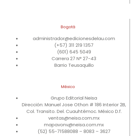
Bogotá
administrador@edicionesdelau.com
(+57) 311 219 1357
(601) 645 5049
Carrera 27 N° 27-43
Barrio Teusaquillo
México
Grupo Editorial Neisa
Dirección: Manuel Jose Othon # 186 Interior 2B,
Col. Transito. Del. Cuauhtémoc. México D.f.
ventas@neisa.com.mx
mapavonv@neisa.com.mx
(52) 55-71588088 – 8083 – 3627