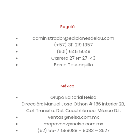
Bogotá
administrador@edicionesdelau.com
(+57) 311 219 1357
(601) 645 5049
Carrera 27 N° 27-43
Barrio Teusaquillo
México
Grupo Editorial Neisa
Dirección: Manuel Jose Othon # 186 Interior 2B,
Col. Transito. Del. Cuauhtémoc. México D.f.
ventas@neisa.com.mx
mapavonv@neisa.com.mx
(52) 55-71588088 – 8083 – 3627