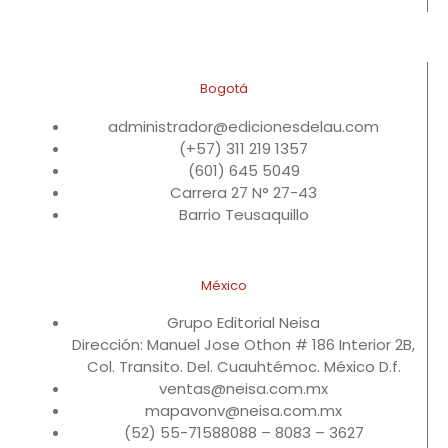
Bogotá
administrador@edicionesdelau.com
(+57) 311 219 1357
(601) 645 5049
Carrera 27 N° 27-43
Barrio Teusaquillo
México
Grupo Editorial Neisa
Dirección: Manuel Jose Othon # 186 Interior 2B,
Col. Transito. Del. Cuauhtémoc. México D.f.
ventas@neisa.com.mx
mapavonv@neisa.com.mx
(52) 55-71588088 – 8083 – 3627