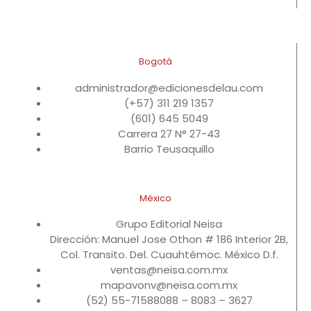
Bogotá
administrador@edicionesdelau.com
(+57) 311 219 1357
(601) 645 5049
Carrera 27 N° 27-43
Barrio Teusaquillo
México
Grupo Editorial Neisa
Dirección: Manuel Jose Othon # 186 Interior 2B,
Col. Transito. Del. Cuauhtémoc. México D.f.
ventas@neisa.com.mx
mapavonv@neisa.com.mx
(52) 55-71588088 – 8083 – 3627