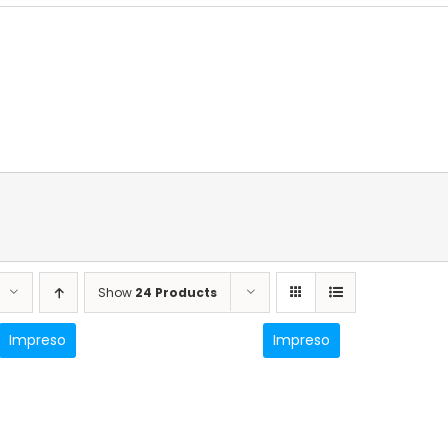
Show
24 Products
Impreso
Impreso