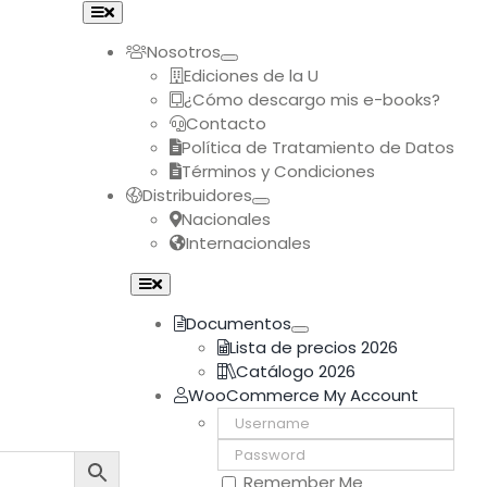
Toggle
Navigation
Nosotros
Ediciones de la U
¿Cómo descargo mis e-books?
Contacto
Política de Tratamiento de Datos
Términos y Condiciones
Distribuidores
Nacionales
Internacionales
Toggle
Navigation
Documentos
Lista de precios 2026
Catálogo 2026
WooCommerce My Account
Username:
Password:
Remember Me