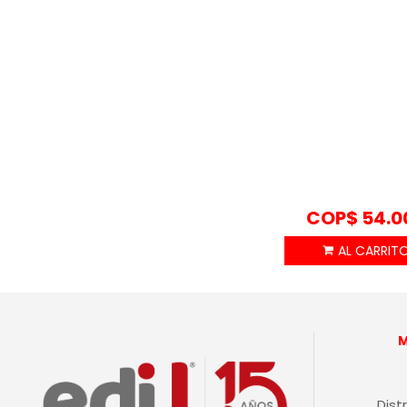
COP$
54.0
Dist