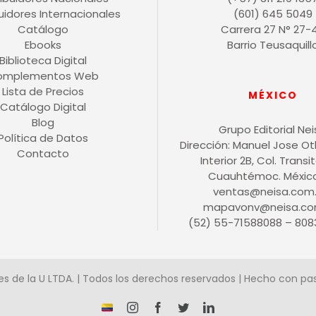
buidores Internacionales
(601) 645 5049
Catálogo
Carrera 27 N° 27-
Ebooks
Barrio Teusaquill
Biblioteca Digital
omplementos Web
Lista de Precios
MÉXICO
Catálogo Digital
Blog
Grupo Editorial Ne
Política de Datos
Dirección: Manuel Jose O
Contacto
Interior 2B, Col. Transit
Cuauhtémoc. México 
ventas@neisa.com
mapavonv@neisa.co
(52) 55-71588088 – 808
es de la U LTDA. | Todos los derechos reservados | Hecho con pa
¡Somos
Instagram
Facebook
X
LinkedIn