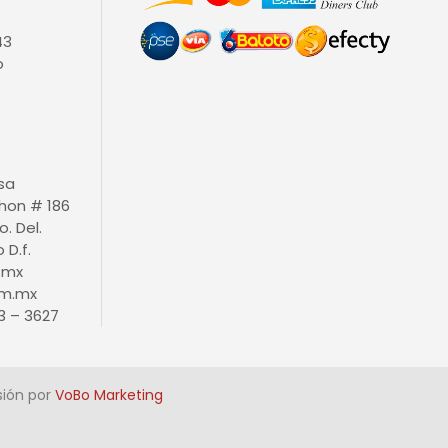
43
o
isa
thon # 186
o. Del.
D.f.
.mx
m.mx
3 – 3627
sión por
VoBo Marketing