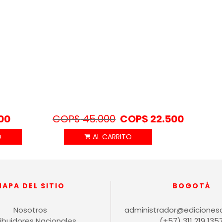
00
COP$
45.000
COP$
22.500
MAPA DEL SITIO
BOGOTÁ
Nosotros
administrador@ediciones
ribuidores Nacionales
(+57) 311 219 135