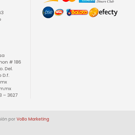
43
o
isa
thon # 186
o. Del.
D.f.
.mx
m.mx
3 – 3627
sión por
VoBo Marketing