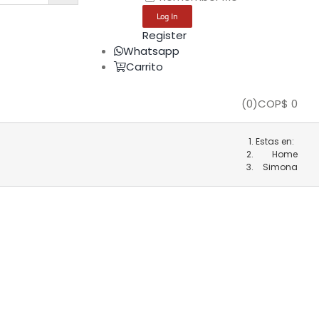
Register
Whatsapp
Carrito
(
0
)
COP$
0
Estas en:
Home
Simona