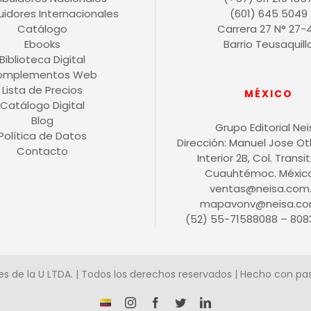
buidores Internacionales
(601) 645 5049
Catálogo
Carrera 27 N° 27-
Ebooks
Barrio Teusaquill
Biblioteca Digital
omplementos Web
Lista de Precios
MÉXICO
Catálogo Digital
Blog
Grupo Editorial Ne
Política de Datos
Dirección: Manuel Jose O
Contacto
Interior 2B, Col. Transit
Cuauhtémoc. México 
ventas@neisa.com
mapavonv@neisa.co
(52) 55-71588088 – 808
es de la U LTDA. | Todos los derechos reservados | Hecho con pa
¡Somos
Instagram
Facebook
X
LinkedIn