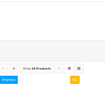
Show
24 Products
Impreso
IBD