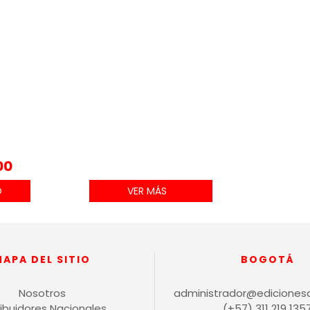
00
VER MÁS
MAPA DEL SITIO
BOGOTÁ
Nosotros
administrador@ediciones
ribuidores Nacionales
(+57) 311 219 135