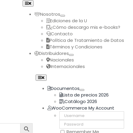
Toggle
Navigation
Nosotros
Ediciones de la U
¿Cómo descargo mis e-books?
Contacto
Política de Tratamiento de Datos
Términos y Condiciones
Distribuidores
Nacionales
Internacionales
Toggle
Navigation
Documentos
Lista de precios 2026
Catálogo 2026
WooCommerce My Account
Username:
Password:
Remember Me