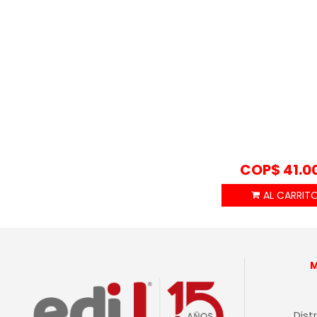
COP$
41.0
Dist