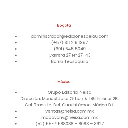
Bogotá
administrador@edicionesdelau.com
(+57) 311 219 1357
(601) 645 5049
Carrera 27 N° 27-43
Barrio Teusaquillo
México
Grupo Editorial Neisa
Dirección: Manuel Jose Othon # 186 Interior 2B,
Col. Transito. Del. Cuauhtémoc. México D.f.
ventas@neisa.com.mx
mapavonv@neisa.com.mx
(52) 55-71588088 – 8083 – 3627