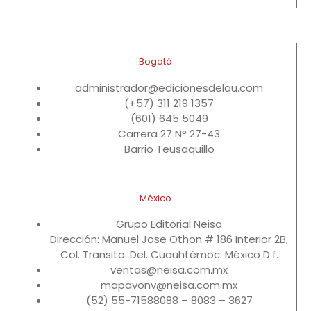
Bogotá
administrador@edicionesdelau.com
(+57) 311 219 1357
(601) 645 5049
Carrera 27 N° 27-43
Barrio Teusaquillo
México
Grupo Editorial Neisa
Dirección: Manuel Jose Othon # 186 Interior 2B,
Col. Transito. Del. Cuauhtémoc. México D.f.
ventas@neisa.com.mx
mapavonv@neisa.com.mx
(52) 55-71588088 – 8083 – 3627