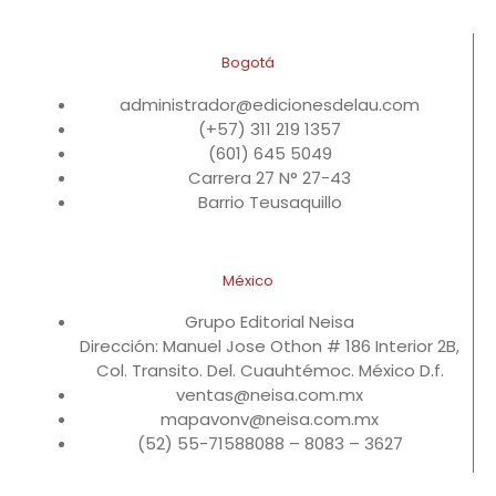
Bogotá
administrador@edicionesdelau.com
(+57) 311 219 1357
(601) 645 5049
Carrera 27 N° 27-43
Barrio Teusaquillo
México
Grupo Editorial Neisa
Dirección: Manuel Jose Othon # 186 Interior 2B,
Col. Transito. Del. Cuauhtémoc. México D.f.
ventas@neisa.com.mx
mapavonv@neisa.com.mx
(52) 55-71588088 – 8083 – 3627